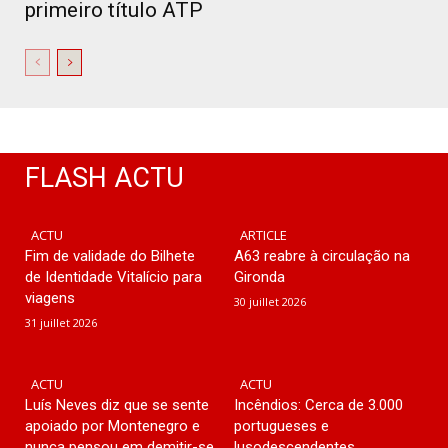
primeiro título ATP
FLASH ACTU
ACTU
ARTICLE
Fim de validade do Bilhete
A63 reabre à circulação na
de Identidade Vitalício para
Gironda
viagens
30 juillet 2026
31 juillet 2026
ACTU
ACTU
Luís Neves diz que se sente
Incêndios: Cerca de 3.000
apoiado por Montenegro e
portugueses e
nunca pensou em demitir-se
lusodescendentes