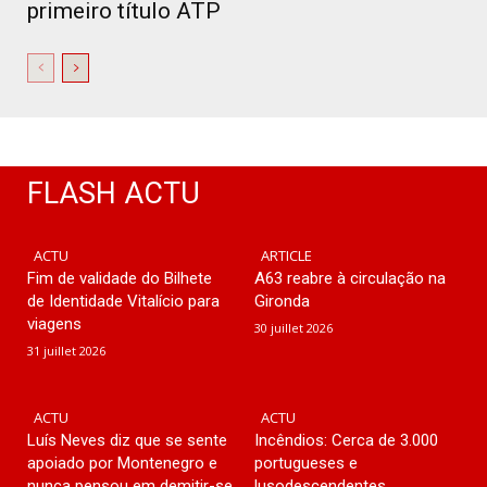
primeiro título ATP
FLASH ACTU
ACTU
ARTICLE
Fim de validade do Bilhete
A63 reabre à circulação na
de Identidade Vitalício para
Gironda
viagens
30 juillet 2026
31 juillet 2026
ACTU
ACTU
Luís Neves diz que se sente
Incêndios: Cerca de 3.000
apoiado por Montenegro e
portugueses e
nunca pensou em demitir-se
lusodescendentes