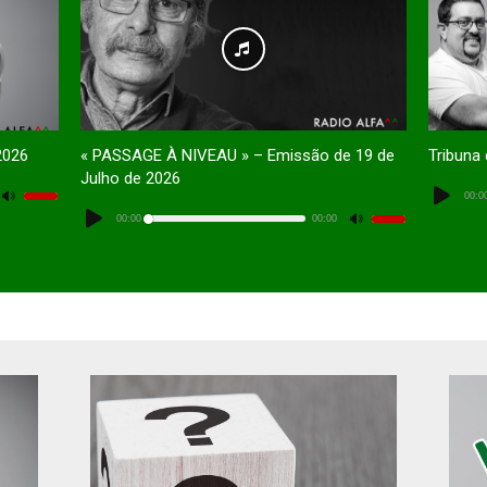
2026
« PASSAGE À NIVEAU » – Emissão de 19 de
Tribuna
Julho de 2026
Lecteur
audio
Utilisez
00:0
Lecteur
les
audio
flèches
00:00
00:00
Utilisez
haut/bas
les
pour
flèches
augmenter
haut/bas
ou
pour
diminuer
augmenter
le
ou
volume.
diminuer
le
volume.