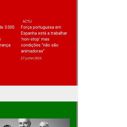
ACTU
de 3.000
Força portuguesa em
Espanha está a trabalhar
s
‘non-stop’ mas
França
condições “não são
animadoras”
27 juillet 2026