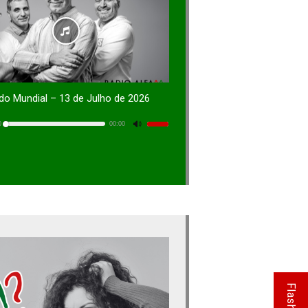
 do Mundial – 13 de Julho de 2026
0
00:00
Utilisez
les
flèches
haut/bas
pour
augmenter
ou
diminuer
le
volume.