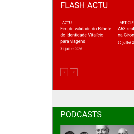
FLASH ACTU
ACTU
ARTICLE
Fim de validade do Bilhete
A63 rea
de Identidade Vitalício
na Giro
para viagens
30 juillet 
31 juillet 2026
PODCASTS