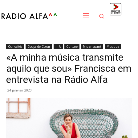
Curiosités
Coups de Coeur
Info
Culture
Mis en avant
Musique
«A minha música transmite
aquilo que sou» Francisca em
entrevista na Rádio Alfa
24 janvier 2020