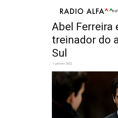
IN
Sport
Atualidade Desportiva
Futebol
Notíci
Abel Ferreira 
treinador do 
Sul
1 janvier 2022