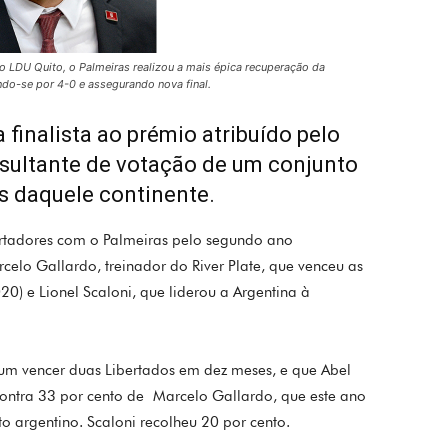
o LDU Quito, o Palmeiras realizou a mais épica recuperação da
ndo-se por 4-0 e assegurando nova final.
 finalista ao prémio atribuído pelo
resultante de votação de um conjunto
os daquele continente.
bertadores com o Palmeiras pelo segundo ano
rcelo Gallardo, treinador do River Plate, que venceu as
20) e Lionel Scaloni, que liderou a Argentina à
um vencer duas Libertados em dez meses, e que Abel
contra 33 por cento de Marcelo Gallardo, que este ano
 argentino. Scaloni recolheu 20 por cento.