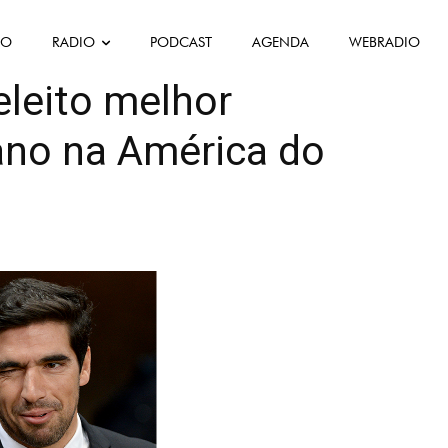
FO
RADIO
PODCAST
AGENDA
WEBRADIO
as Desportivas
eleito melhor
ano na América do