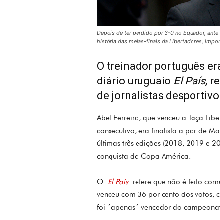
Depois de ter perdido por 3-0 no Equador, ante 
história das meias-finais da Libertadores, impo
O treinador português era
diário uruguaio
El País
, 
de jornalistas desportiv
Abel Ferreira, que venceu a Taça Li
consecutivo, era finalista a par de Ma
últimas três edições (2018, 2019 e 20
conquista da Copa América.
O
El País
refere que não é feito com
venceu com 36 por cento dos votos, 
foi ´apenas´ vencedor do campeonato