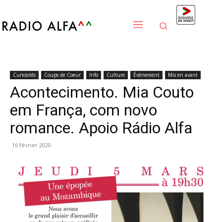
Curiosités
Coups de Coeur
Info
Culture
Évènement
Mis en avant
Acontecimento. Mia Couto
em França, com novo
romance. Apoio Rádio Alfa
16 février 2020