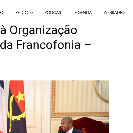
FO
RADIO
PODCAST
AGENDA
WEBRADIO
Politique
Política
Société
 à Organização
 da Francofonia –