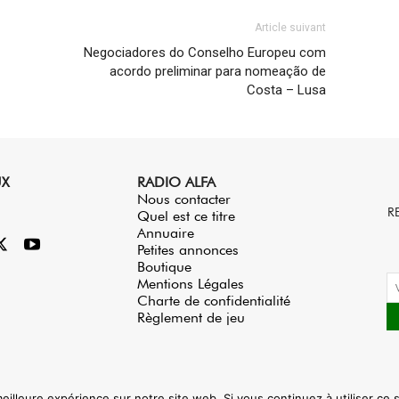
Article suivant
Negociadores do Conselho Europeu com
acordo preliminar para nomeação de
Costa – Lusa
UX
RADIO ALFA
Nous contacter
R
Quel est ce titre
Annuaire
Petites annonces
Boutique
Mentions Légales
Charte de confidentialité
Règlement de jeu
eilleure expérience sur notre site web. Si vous continuez à utiliser ce