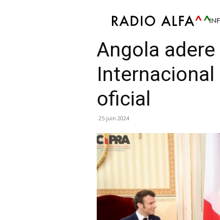
IN
Info
Article
Culture
Mis en avant
Monde
Angola adere
Internacional
oficial
25 juin 2024