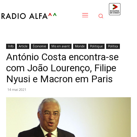
Info
Article
Économie
Mis en avant
Monde
Politique
Política
António Costa encontra-se
com João Lourenço, Filipe
Nyusi e Macron em Paris
14 mai 2021