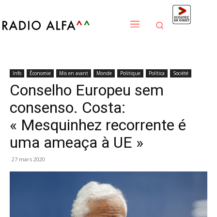
Info
Économie
Mis en avant
Monde
Politique
Política
Société
Conselho Europeu sem
consenso. Costa:
« Mesquinhez recorrente é
uma ameaça à UE »
27 mars 2020