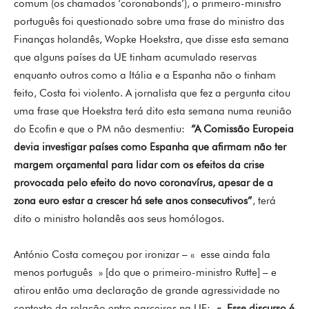
comum (os chamados ‘coronabonds’), o primeiro-ministro
português foi questionado sobre uma frase do ministro das
Finanças holandês, Wopke Hoekstra, que disse esta semana
que alguns países da UE tinham acumulado reservas
enquanto outros como a Itália e a Espanha não o tinham
feito, Costa foi violento. A jornalista que fez a pergunta citou
uma frase que Hoekstra terá dito esta semana numa reunião
do Ecofin e que o PM não desmentiu:
“A Comissão Europeia
devia investigar países como Espanha que afirmam não ter
margem orçamental para lidar com os efeitos da crise
provocada pelo efeito do novo coronavírus, apesar de a
zona euro estar a crescer há sete anos consecutivos”
, terá
dito o ministro holandês aos seus homólogos.
António Costa começou por ironizar – « esse ainda fala
menos português » [do que o primeiro-ministro Rutte] – e
atirou então uma declaração de grande agressividade no
contexto da relação entre parceiros na UE:
« Esse discurso é