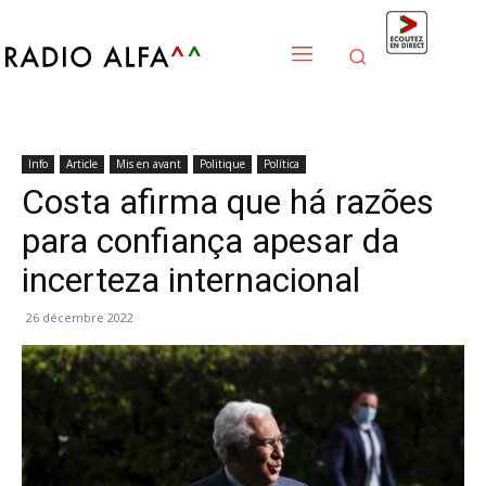
Info
Article
Mis en avant
Politique
Política
Costa afirma que há razões
para confiança apesar da
incerteza internacional
26 décembre 2022