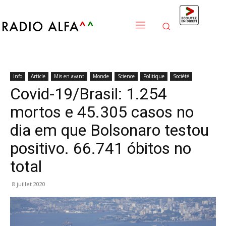
Info
Article
Mis en avant
Monde
Science
Politique
Société
Covid-19/Brasil: 1.254
mortos e 45.305 casos no
dia em que Bolsonaro testou
positivo. 66.741 óbitos no
total
8 juillet 2020