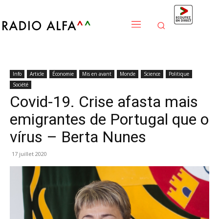
Info
Article
Économie
Mis en avant
Monde
Science
Politique
Société
Covid-19. Crise afasta mais
emigrantes de Portugal que o
vírus – Berta Nunes
17 juillet 2020