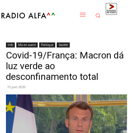
Info
Mis en avant
Politique
Société
Covid-19/França: Macron dá
luz verde ao
desconfinamento total
15 juin 2020