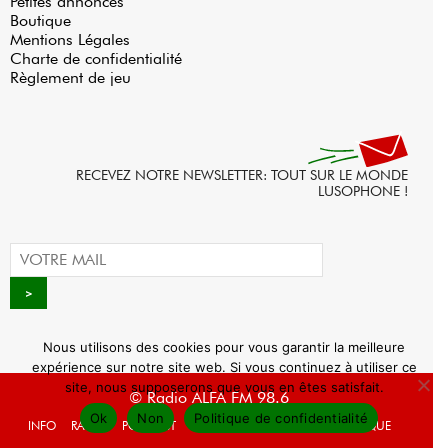
Petites annonces
Boutique
Mentions Légales
Charte de confidentialité
Règlement de jeu
RECEVEZ NOTRE NEWSLETTER: TOUT SUR LE MONDE
LUSOPHONE !
Nous utilisons des cookies pour vous garantir la meilleure
expérience sur notre site web. Si vous continuez à utiliser ce
site, nous supposerons que vous en êtes satisfait.
© Radio ALFA FM 98.6
Ok
Non
Politique de confidentialité
INFO
RADIO
PODCAST
AGENDA
WEBRADIO
BOUTIQUE