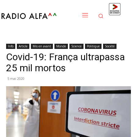
Info
Article
Mis en avant
Monde
Science
Politique
Société
Covid-19: França ultrapassa
25 mil mortos
5 mai 2020