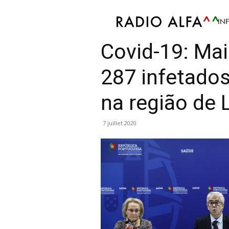
IN
Info
Article
Mis en avant
Monde
Science
Covid-19: Ma
287 infetados
na região de 
7 juillet 2020