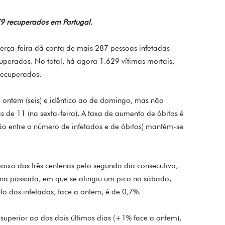
79 recuperados em Portugal.
erça-feira dá conta de mais 287 pessoas infetadas
perados. No total, há agora 1.629 vítimas mortais,
recuperados.
 ontem (seis) e idêntico ao de domingo, mas não
 de 11 (na sexta-feira). A taxa de aumento de óbitos é
ção entre o número de infetados e de óbitos) mantém-se
aixo das três centenas pelo segundo dia consecutivo,
a passada, em que se atingiu um pico no sábado,
to dos infetados, face a ontem, é de 0,7%.
perior ao dos dois últimos dias (+1% face a ontem),