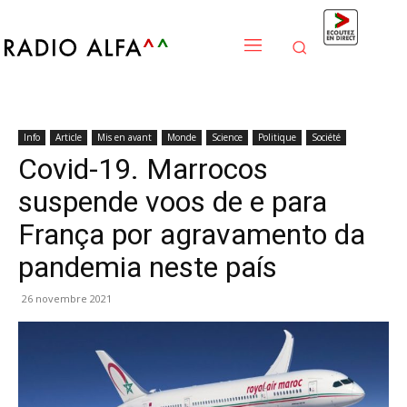
Info
Article
Mis en avant
Monde
Science
Politique
Société
Covid-19. Marrocos
suspende voos de e para
França por agravamento da
pandemia neste país
26 novembre 2021