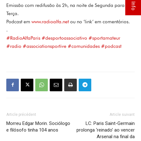
Emissão com redifusão às 2h, na noite de Segunda para
Terça.
Podcast em
www.radioalfa.net
ou no ‘link’ em comentários.
.
#RadioAlfaParis
#desportoassociativo
#sportamateur
#radio
#associationsportive
#comunidades
#podcast
Article précédent
Article suivant
Morreu Edgar Morin. Sociólogo
LC: Paris Saint-Germain
e filósofo tinha 104 anos
prolonga ‘reinado’ ao vencer
Arsenal na final da