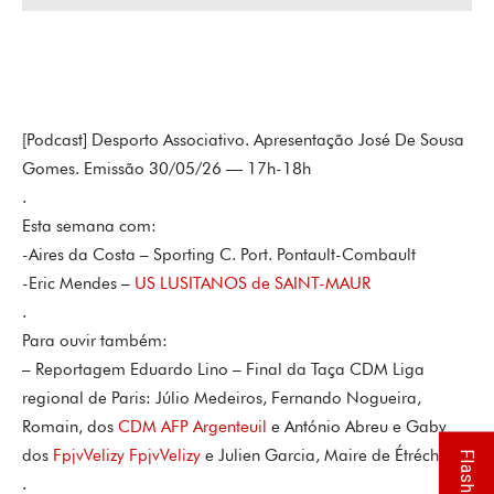
audio
[Podcast] Desporto Associativo. Apresentação José De Sousa
Gomes. Emissão 30/05/26 — 17h-18h
.
Esta semana com:
-Aires da Costa – Sporting C. Port. Pontault-Combault
-Eric Mendes –
US LUSITANOS de SAINT-MAUR
.
Para ouvir também:
– Reportagem Eduardo Lino – Final da Taça CDM Liga
regional de Paris: Júlio Medeiros, Fernando Nogueira,
Romain, dos
CDM AFP Argenteuil
e António Abreu e Gaby
dos
FpjvVelizy FpjvVelizy
e Julien Garcia, Maire de Étréchy.
Flash Info
.