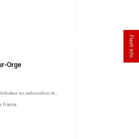
Flash Info
ur-Orge
tributeur en restauration et..
e, France