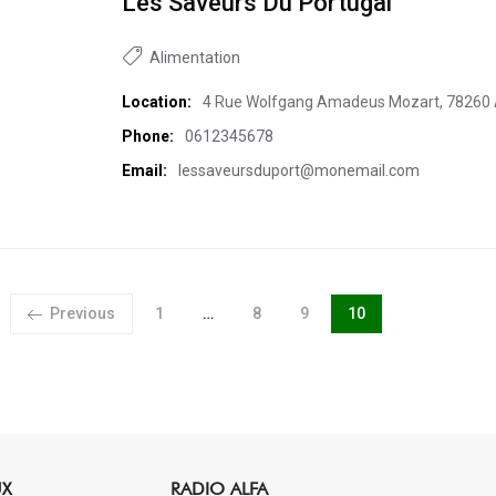
Les Saveurs Du Portugal
Alimentation
Location:
4 Rue Wolfgang Amadeus Mozart, 78260 
Phone:
0612345678
Email:
lessaveursduport@monemail.com
Page
Page
Page
Page
Previous
1
…
8
9
10
UX
RADIO ALFA