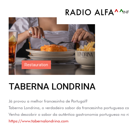
IN
Restauration
TABERNA LONDRINA
Já provou a melhor francesinha de Portugal?
Taberna Londrina, o verdadeiro sabor da francesinha portuguesa 
Venha descobrir o sabor da autêntica gastronomia portuguesa no n
https://www.tabernalondrina.com