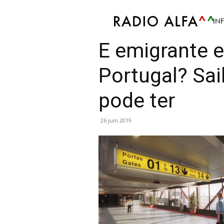
IN
Info
Économie
Mis en avant
Politique
So
É emigrante e
Portugal? Sai
pode ter
26 juin 2019