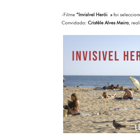
-Filme
“Invisível Herói »
foi seleccio
Convidada:
Cristèle Alves Meira
, rea