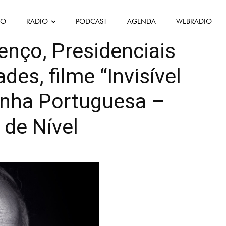
FO
RADIO
PODCAST
AGENDA
WEBRADIO
Coups de Coeur
Mis en avant
Politique
Política
Société
enço, Presidenciais
es, filme “Invisível
inha Portuguesa –
de Nível