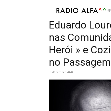
IN
Info
Article
Culture
Cinema
Curiosités
Eduardo Lour
nas Comunidad
Herói » e Coz
no Passagem 
3 décembre 2020