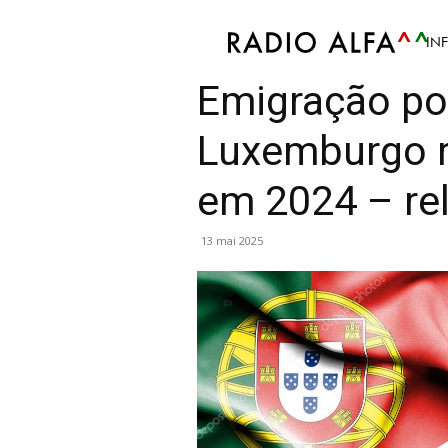
IN
Actu
Info
Article
Mis en avant
Politique
Emigração po
Luxemburgo r
em 2024 – rel
13 mai 2025