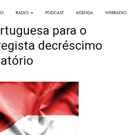
FO
RADIO
PODCAST
AGENDA
WEBRADIO
Política
Société
rtuguesa para o
egista decréscimo
atório