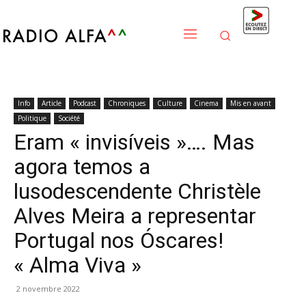
Info
Article
Podcast
Chroniques
Culture
Cinema
Mis en avant
Politique
Société
Eram « invisíveis »…. Mas
agora temos a
lusodescendente Christèle
Alves Meira a representar
Portugal nos Óscares!
« Alma Viva »
2 novembre 2022