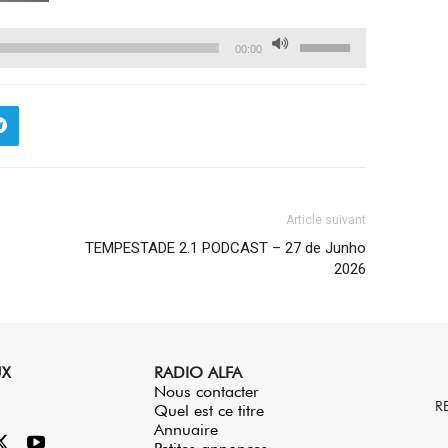
Utilisez
00:00
les
flèches
haut/bas
pour
augmenter
ou
Article suivant
diminuer
TEMPESTADE 2.1 PODCAST – 27 de Junho
le
2026
volume.
UX
RADIO ALFA
Nous contacter
R
Quel est ce titre
Annuaire