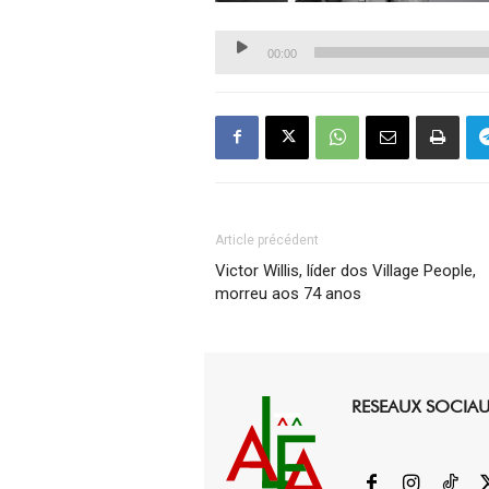
Lecteur
00:00
audio
Article précédent
Victor Willis, líder dos Village People,
morreu aos 74 anos
RESEAUX SOCIA