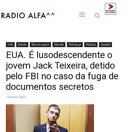
Info
Article
Mis en avant
Monde
Politique
Política
Société
EUA. É lusodescendente o
jovem Jack Teixeira, detido
pelo FBI no caso da fuga de
documentos secretos
14 avril 2023