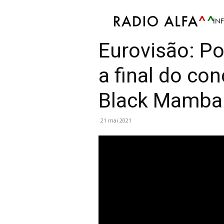
IN
Curiosités
Coups de Coeur
Info
Culture
Eurovisão: Po
a final do co
Black Mamba
21 mai 2021