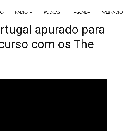
FO
RADIO
PODCAST
AGENDA
WEBRADIO
Mis en avant
Musique
Science
rtugal apurado para
ncurso com os The