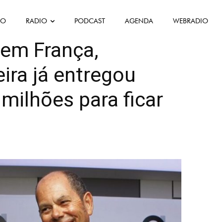
FO
RADIO
PODCAST
AGENDA
WEBRADIO
e
Politique
Política
Société
 em França,
ira já entregou
milhões para ficar