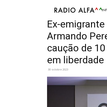
IN
Info
Article
Économie
Mis en avant
Mond
Ex-emigrante
Armando Pere
caução de 10 
em liberdade
30 octobre 2023