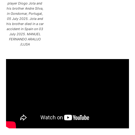
player Diogo Jota and
his brother Andre Silva,
in Gondomar, Portugal,
05 July 2025. Jota and
his brother died in a car
accident in Spain on 03
July 2025. MANUEL
FERNANDO ARAUJO
/LUSA