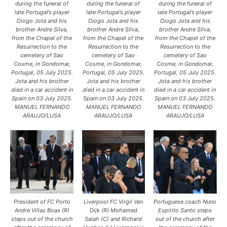
during the funeral of
during the funeral of
during the funeral of
late Portugal’s player
late Portugal’s player
late Portugal’s player
Diogo Jota and his
Diogo Jota and his
Diogo Jota and his
brother Andre Silva,
brother Andre Silva,
brother Andre Silva,
from the Chapel of the
from the Chapel of the
from the Chapel of the
Resurrection to the
Resurrection to the
Resurrection to the
cemetery of Sao
cemetery of Sao
cemetery of Sao
Cosme, in Gondomar,
Cosme, in Gondomar,
Cosme, in Gondomar,
Portugal, 05 July 2025.
Portugal, 05 July 2025.
Portugal, 05 July 2025.
Jota and his brother
Jota and his brother
Jota and his brother
died in a car accident in
died in a car accident in
died in a car accident in
Spain on 03 July 2025.
Spain on 03 July 2025.
Spain on 03 July 2025.
MANUEL FERNANDO
MANUEL FERNANDO
MANUEL FERNANDO
ARAUJO/LUSA
ARAUJO/LUSA
ARAUJO/LUSA
President of FC Porto
Liverpool FC Virgil Van
Portuguese coach Nuno
Andre Villas Boas (R)
Dijk (R) Mohamed
Espírito Santo steps
steps out of the church
Salah (C) and Richard
out of the church after