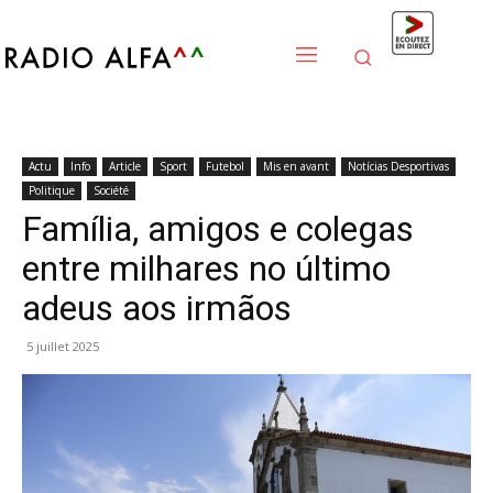
Actu
Info
Article
Sport
Futebol
Mis en avant
Notícias Desportivas
Politique
Société
Família, amigos e colegas
entre milhares no último
adeus aos irmãos
5 juillet 2025