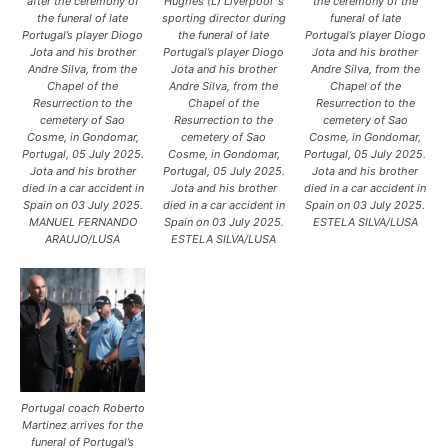
after the ceremony of
Hughes (L) Liverpool´s
the ceremony of the
the funeral of late
sporting director during
funeral of late
Portugal’s player Diogo
the funeral of late
Portugal’s player Diogo
Jota and his brother
Portugal’s player Diogo
Jota and his brother
Andre Silva, from the
Jota and his brother
Andre Silva, from the
Chapel of the
Andre Silva, from the
Chapel of the
Resurrection to the
Chapel of the
Resurrection to the
cemetery of Sao
Resurrection to the
cemetery of Sao
Cosme, in Gondomar,
cemetery of Sao
Cosme, in Gondomar,
Portugal, 05 July 2025.
Cosme, in Gondomar,
Portugal, 05 July 2025.
Jota and his brother
Portugal, 05 July 2025.
Jota and his brother
died in a car accident in
Jota and his brother
died in a car accident in
Spain on 03 July 2025.
died in a car accident in
Spain on 03 July 2025.
MANUEL FERNANDO
Spain on 03 July 2025.
ESTELA SILVA/LUSA
ARAUJO/LUSA
ESTELA SILVA/LUSA
Portugal coach Roberto
Martinez arrives for the
funeral of Portugal’s