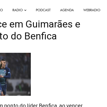
FO
RADIO
PODCAST
AGENDA
WEBRADIO
Mis en avant
ce em Guimarães e
to do Benfica
m ponto do líder Benfica, ao vencer