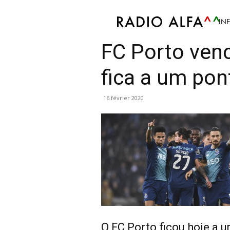
IN
Sport
Atualidade Desportiva
Futebol
Info
FC Porto ven
fica a um pon
16 février 2020
O FC Porto ficou hoje a u