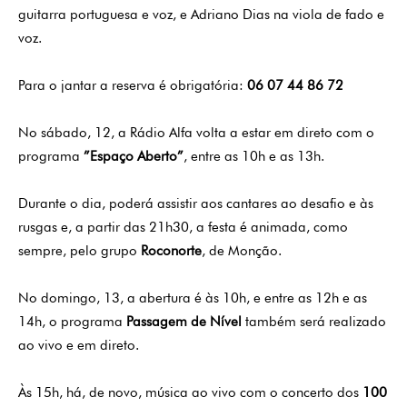
guitarra port
u
guesa e voz, e Adrian
o
Dias na viola de fado e
voz.
Para o jantar a reserva é obrigatória:
06 07 44 86 72
No sábado, 12, a Rádio Alfa volta a estar em direto com o
programa
”Espaço Aberto”
, entre as 10h e as 13h.
Durante o dia, pode
rá
assistir aos cantares ao desafio e às
rusgas e, a partir das 21h30, a festa é animada, como
sempre, pelo grupo
Roconorte
, de Monção.
No domingo, 13, a abertura é às 10
h
, e entre as 12h e as
14h, o
p
rograma
Passagem de Nível
também será realizado
ao vivo e em direto.
Às
15h, há,
de novo, música ao vivo com o
concerto
dos
100