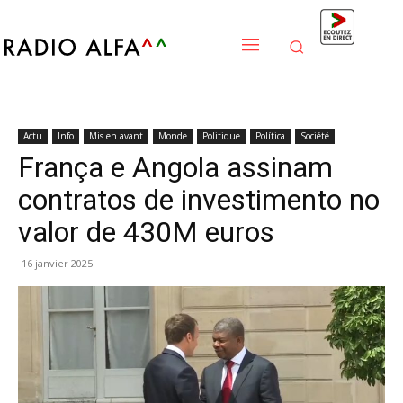
Actu
Info
Mis en avant
Monde
Politique
Política
Société
França e Angola assinam
contratos de investimento no
valor de 430M euros
16 janvier 2025