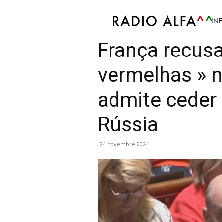
IN
Info
Article
Mis en avant
Monde
Politiqu
França recusa
vermelhas » n
admite ceder
Rússia
24 novembre 2024