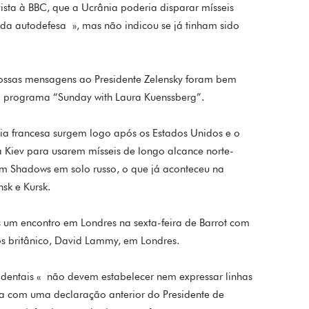
ista à BBC, que a Ucrânia poderia disparar mísseis
a da autodefesa », mas não indicou se já tinham sido
nossas mensagens ao Presidente Zelensky foram bem
ao programa “Sunday with Laura Kuenssberg”.
ia francesa surgem logo após os Estados Unidos e o
 Kiev para usarem mísseis de longo alcance norte-
m Shadows em solo russo, o que já aconteceu na
sk e Kursk.
s um encontro em Londres na sexta-feira de Barrot com
os britânico, David Lammy, em Londres.
cidentais « não devem estabelecer nem expressar linhas
ha com uma declaração anterior do Presidente de