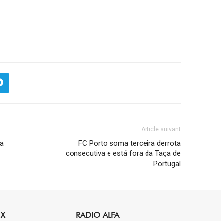
Article suivant
da
FC Porto soma terceira derrota
l
consecutiva e está fora da Taça de
Portugal
UX
RADIO ALFA