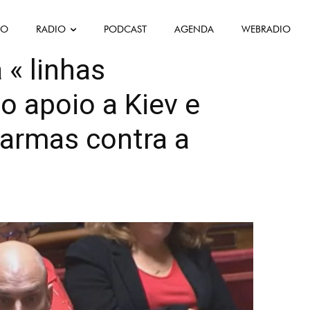
FO
RADIO
PODCAST
AGENDA
WEBRADIO
e
Política
Société
 « linhas
o apoio a Kiev e
 armas contra a