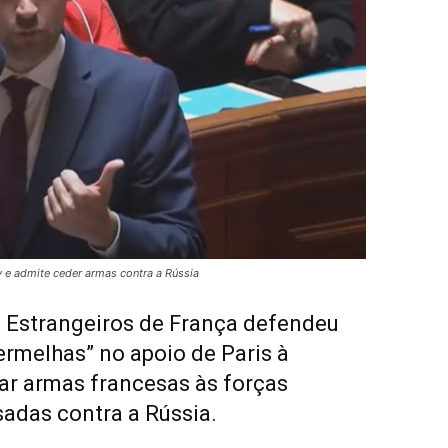
v e admite ceder armas contra a Rússia
 Estrangeiros de França defendeu
ermelhas” no apoio de Paris à
zar armas francesas às forças
adas contra a Rússia.