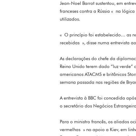
Jean-Noel Barrot sustentou, em entrev
franceses contra a Rússia « na lógic
utilizados.
« O princípio foi estabelecido… as 
recebidas », disse numa entrevista 
As declarações do chefe da diplomac
Reino Unido terem dado “luz verde” a
americanos ATACMS e britânicos Stor
semana passada nas regiões de Bryan
A entrevista à BBC foi concedida apó
o secretário dos Negócios Estrangeir
Para o ministro francês, os aliados o
vermelhas » no apoio a Kiev, em lin