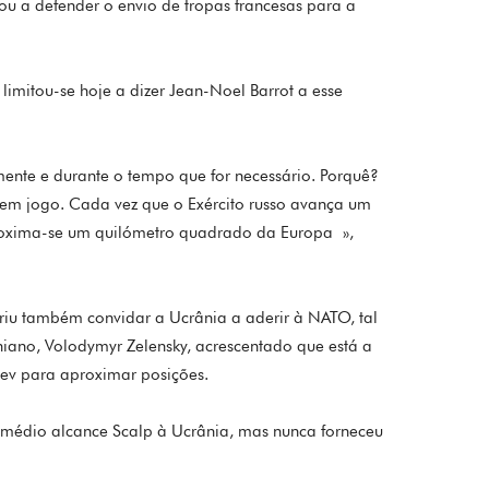
 a defender o envio de tropas francesas para a
mitou-se hoje a dizer Jean-Noel Barrot a esse
ente e durante o tempo que for necessário. Porquê?
 em jogo. Cada vez que o Exército russo avança um
oxima-se um quilómetro quadrado da Europa »,
riu também convidar a Ucrânia a aderir à NATO, tal
niano, Volodymyr Zelensky, acrescentado que está a
iev para aproximar posições.
e médio alcance Scalp à Ucrânia, mas nunca forneceu