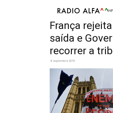
IN
Info
Mis en avant
Politique
Société
França rejeit
saída e Gover
recorrer a tri
8 septembre 2019