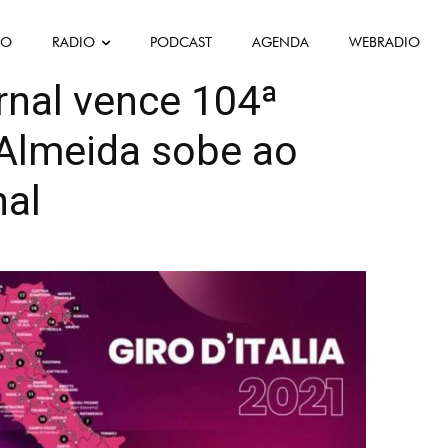
FO
RADIO
PODCAST
AGENDA
WEBRADIO
as
rnal vence 104ª
 Almeida sobe ao
nal