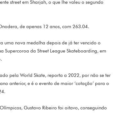
ente street em Sharjah, o que lhe valeu o segundo
 Onodera, de apenas 12 anos, com 263.04.
sta uma nova medalha depois de já ter vencido o
o na Supercoroa da Street League Skateboarding, em
.
o pela World Skate, reporta a 2022, por não se ter
 ano anterior, e é o evento de maior ‘cotação’ para o
24.
límpicos, Gustavo Ribeiro foi oitavo, conseguindo