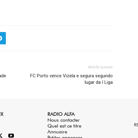
Article suivant
ade
FC Porto vence Vizela e segura segundo
lugar da I Liga
UX
RADIO ALFA
Nous contacter
R
Quel est ce titre
Annuaire
Petites annonces