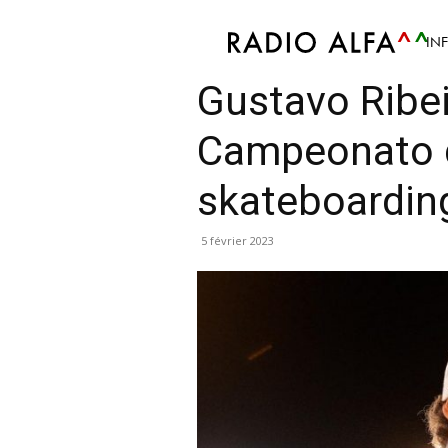
IN
Sport
Atualidade Desportiva
Notícias Desportiv
Gustavo Ribe
Campeonato 
skateboardin
5 février 2023