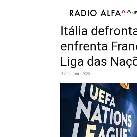
IN
Sport
Atualidade Desportiva
Futebol
Info
Itália defron
enfrenta Fran
Liga das Naç
3 décembre 2020