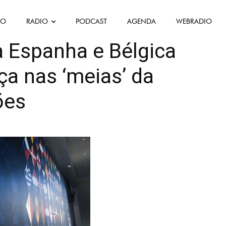
FO
RADIO
PODCAST
AGENDA
WEBRADIO
Mis en avant
ta Espanha e Bélgica
ça nas ‘meias’ da
ões