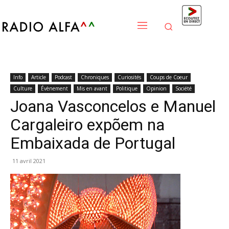
Info
Article
Podcast
Chroniques
Curiosités
Coups de Coeur
Culture
Évènement
Mis en avant
Politique
Opinion
Société
Joana Vasconcelos e Manuel
Cargaleiro expõem na
Embaixada de Portugal
11 avril 2021