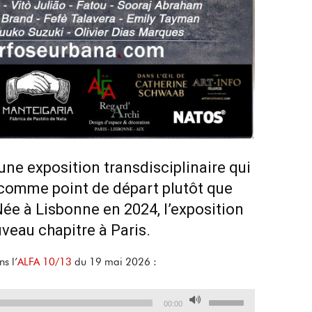
une exposition transdisciplinaire qui
comme point de départ plutôt que
e à Lisbonne en 2024, l’exposition
veau chapitre à Paris.
s l’
ALFA 10/13
du 19 mai 2026 :
Utilisez
00:00