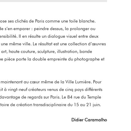
les
flèches
haut/bas
ose ses clichés de Paris comme une toile blanche.
pour
e de s’en emparer : peindre dessus, la prolonger ou
augmenter
nsibilité. Il en résulte un dialogue visuel entre deux
ou
une même ville. Le résultat est une collection d’œuvres
diminuer
 art, haute couture, sculpture, illustration, bande
le
ue pièce porte la double empreinte du photographe et
volume.
le maintenant au cœur même de la Ville Lumière. Pour
git à vingt-neuf créateurs venus de cinq pays différents
 davantage de regards sur Paris. Le 84 rue du Temple
oire de création transdisciplinaire du 15 au 21 juin.
Didier Caramalho