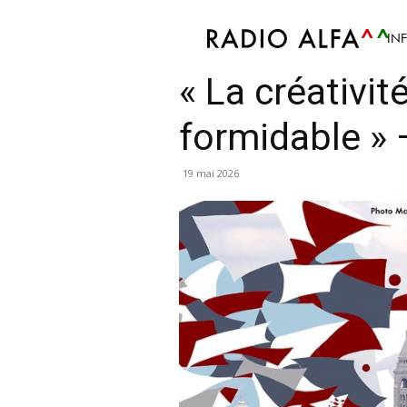
IN
Actu
Podcast
ALFA 10/13
Info
Culture
« La créativit
formidable » 
19 mai 2026