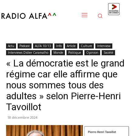
Actu
Podcast
ALFA 10/13
Info
Article
Culture
Interview
Interviews Didier Caramalho
Monde
Politique
Opinion
Société
« La démocratie est le grand
régime car elle affirme que
nous sommes tous des
adultes » selon Pierre-Henri
Tavoillot
18 décembre 2024