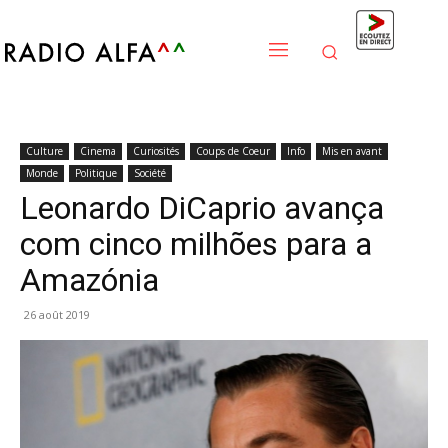
Culture
Cinema
Curiosités
Coups de Coeur
Info
Mis en avant
Monde
Politique
Société
Leonardo DiCaprio avança
com cinco milhões para a
Amazónia
26 août 2019