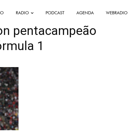
FO
RADIO
PODCAST
AGENDA
WEBRADIO
ant
ton pentacampeão
órmula 1