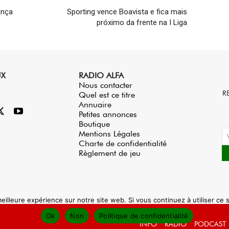
ança
Sporting vence Boavista e fica mais
próximo da frente na I Liga
UX
RADIO ALFA
Nous contacter
R
Quel est ce titre
Annuaire
Petites annonces
Boutique
Mentions Légales
Charte de confidentialité
Règlement de jeu
eilleure expérience sur notre site web. Si vous continuez à utiliser ce
Ok
Non
Politique de confidentialité
INFO
RADIO
PODCAST