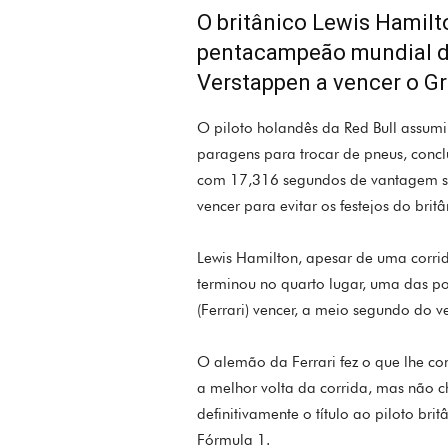
O britânico Lewis Hamilt
pentacampeão mundial de
Verstappen a vencer o G
O piloto holandês da Red Bull assum
paragens para trocar de pneus, conc
com 17,316 segundos de vantagem so
vencer para evitar os festejos do britâ
Lewis Hamilton, apesar de uma corrid
terminou no quarto lugar, uma das po
(Ferrari) vencer, a meio segundo do v
O alemão da Ferrari fez o que lhe co
a melhor volta da corrida, mas não c
definitivamente o título ao piloto br
Fórmula 1.