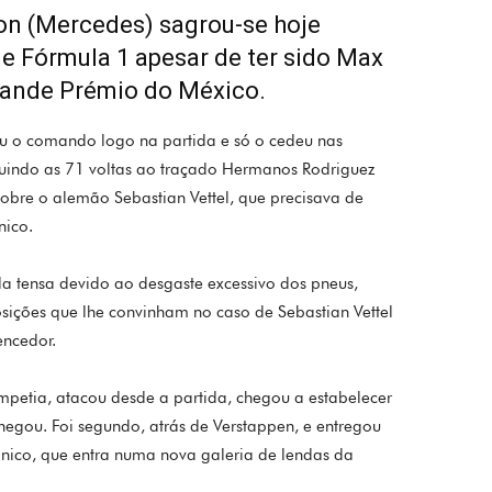
on (Mercedes) sagrou-se hoje
 Fórmula 1 apesar de ter sido Max
rande Prémio do México.
iu o comando logo na partida e só o cedeu nas
luindo as 71 voltas ao traçado Hermanos Rodriguez
bre o alemão Sebastian Vettel, que precisava de
nico.
a tensa devido ao desgaste excessivo dos pneus,
sições que lhe convinham no caso de Sebastian Vettel
encedor.
mpetia, atacou desde a partida, chegou a estabelecer
hegou. Foi segundo, atrás de Verstappen, e entregou
itânico, que entra numa nova galeria de lendas da