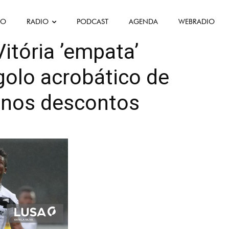
FO
RADIO
PODCAST
AGENDA
WEBRADIO
Mis en avant
Vitória ’empata’
golo acrobático de
 nos descontos