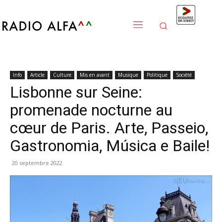
Info
Article
Culture
Mis en avant
Musique
Politique
Société
Lisbonne sur Seine:
promenade nocturne au
cœur de Paris. Arte, Passeio,
Gastronomia, Música e Baile!
20 septembre 2022