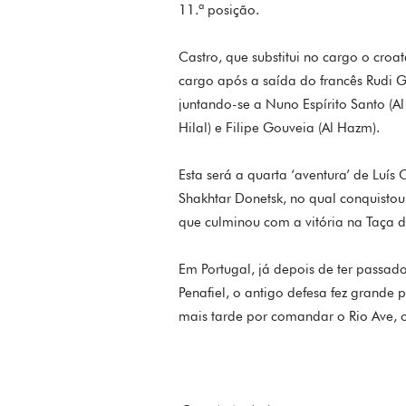
11.ª posição.
Castro, que substitui no cargo o croa
cargo após a saída do francês Rudi Ga
juntando-se a Nuno Espírito Santo (Al 
Hilal) e Filipe Gouveia (Al Hazm).
Esta será a quarta ‘aventura’ de Luís
Shakhtar Donetsk, no qual conquisto
que culminou com a vitória na Taça 
Em Portugal, já depois de ter passad
Penafiel, o antigo defesa fez grande
mais tarde por comandar o Rio Ave, 