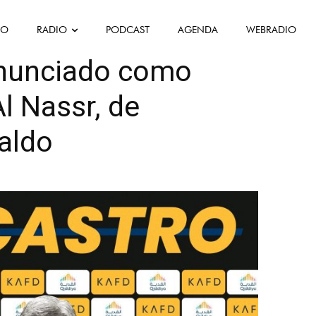
FO
RADIO
PODCAST
AGENDA
WEBRADIO
as Desportivas
anunciado como
Al Nassr, de
aldo