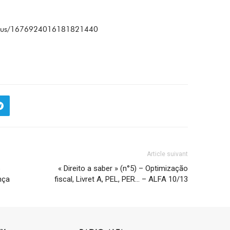
status/1676924016181821440
Article suivant
s
« Direito a saber » (n°5) – Optimização
nça
fiscal, Livret A, PEL, PER… – ALFA 10/13