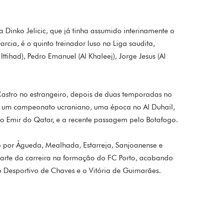
ta Dinko Jelicic, que já tinha assumido interinamente o
rcia, é o quinto treinador luso na Liga saudita,
Ittihad), Pedro Emanuel (Al Khaleej), Jorge Jesus (Al
 Castro no estrangeiro, depois de duas temporadas no
u um campeonato ucraniano, uma época no Al Duhail,
do Emir do Qatar, e a recente passagem pelo Botafogo.
o por Águeda, Mealhada, Estarreja, Sanjoanense e
 parte da carreira na formação do FC Porto, acabando
o Desportivo de Chaves e o Vitória de Guimarães.