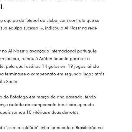
l.
ra equipa de futebol do clube, com contrato que se
sua equipa sucesso », indicou o Al Nassr na rede
ar no Al Nassr o avançado internacional português
em janeiro, rumou à Arábia Saudita para ser a
ade, pela qual assinou 14 golos em 19 jogos, ainda
ipa terminasse o campeonato em segundo lugar, atrás
ito Santo.
do do Botafogo em março do ano passado, tendo
ança isolada do campeonato brasileiro, quando
quais somou 10 vitórias e duas derrotas.
estrela solitária’ tinha terminado o Brasileirão na