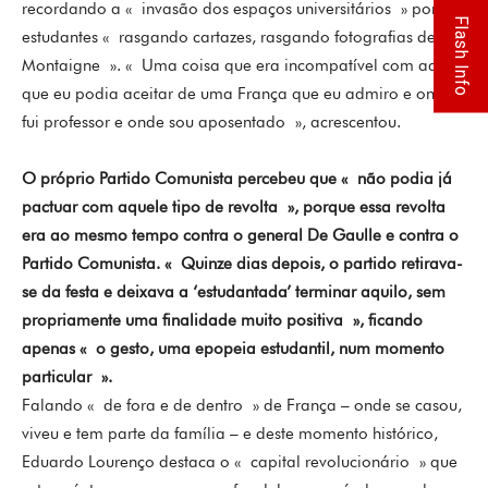
recordando a « invasão dos espaços universitários » por
Flash Info
estudantes « rasgando cartazes, rasgando fotografias de
Montaigne ». « Uma coisa que era incompatível com aquilo
que eu podia aceitar de uma França que eu admiro e onde
fui professor e onde sou aposentado », acrescentou.
O próprio Partido Comunista percebeu que « não podia já
pactuar com aquele tipo de revolta », porque essa revolta
era ao mesmo tempo contra o general De Gaulle e contra o
Partido Comunista. « Quinze dias depois, o partido retirava-
se da festa e deixava a ‘estudantada’ terminar aquilo, sem
propriamente uma finalidade muito positiva », ficando
apenas « o gesto, uma epopeia estudantil, num momento
particular ».
Falando « de fora e de dentro » de França – onde se casou,
viveu e tem parte da família – e deste momento histórico,
Eduardo Lourenço destaca o « capital revolucionário » que