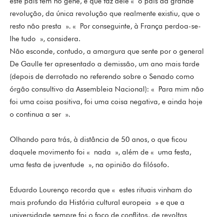
este país tem no gene, e que faz dele « o país da grande
revolução, da única revolução que realmente existiu, que o
resto não presta ». « Por conseguinte, à França perdoa-se-
lhe tudo », considera.
Não esconde, contudo, a amargura que sente por o general
De Gaulle ter apresentado a demissão, um ano mais tarde
(depois de derrotado no referendo sobre o Senado como
órgão consultivo da Assembleia Nacional): « Para mim não
foi uma coisa positiva, foi uma coisa negativa, e ainda hoje
o continua a ser ».
Olhando para trás, à distância de 50 anos, o que ficou
daquele movimento foi « nada », além de « uma festa,
uma festa de juventude », na opinião do filósofo.
Eduardo Lourenço recorda que « estes rituais vinham do
mais profundo da História cultural europeia » e que a
universidade sempre foi o foco de conflitos, de revoltas