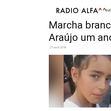
IN
Info
Article
Politique
Société
Marcha branc
Araújo um an
27 août 2018