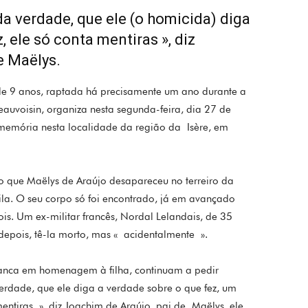
a verdade, que ele (o homicida) diga
, ele só conta mentiras », diz
e Maëlys.
de 9 anos, raptada há precisamente um ano durante a
auvoisin, organiza nesta segunda-feira, dia 27 de
emória nesta localidade da região da Isère, em
o que Maëlys de Araújo desapareceu no terreiro da
ila. O seu corpo só foi encontrado, já em avançado
s. Um ex-militar francês, Nordal Lelandais, de 35
epois, tê-la morto, mas « acidentalmente ».
anca em homenagem à filha, continuam a pedir
erdade, que ele diga a verdade sobre o que fez, um
mentiras », diz Joachim de Araújo, pai de Maëlys, ele