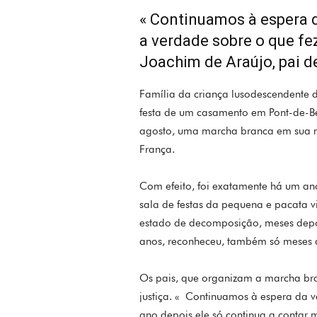
« Continuamos à espera d
a verdade sobre o que fez
Joachim de Araújo, pai d
Família da criança lusodescendente 
festa de um casamento em Pont-de-Be
agosto, uma marcha branca em sua m
França.
Com efeito, foi exatamente há um an
sala de festas da pequena e pacata v
estado de decomposição, meses depoi
anos, reconheceu, também só meses d
Os pais, que organizam a marcha br
justiça. « Continuamos à espera da v
ano depois ele só continua a contar 