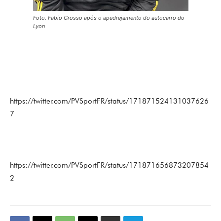
Foto. Fabio Grosso após o apedrejamento do autocarro do
Lyon
https://twitter.com/PVSportFR/status/171871524131037626
7
https://twitter.com/PVSportFR/status/171871656873207854
2