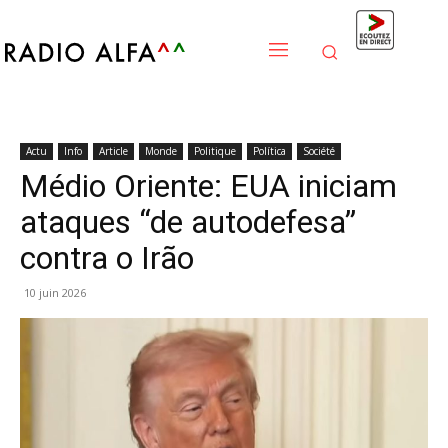
Actu
Info
Article
Monde
Politique
Política
Société
Médio Oriente: EUA iniciam
ataques “de autodefesa”
contra o Irão
10 juin 2026