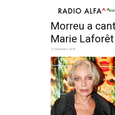
IN
Info
Culture
Mis en avant
Morreu a cant
Marie Laforêt
3 novembre 2019