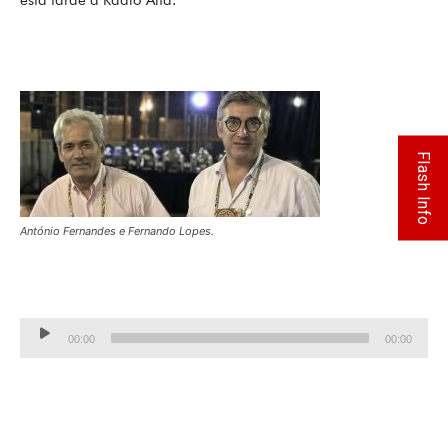
Flash Info
António Fernandes e Fernando Lopes.
Lecteur
00:00
00:00
audio